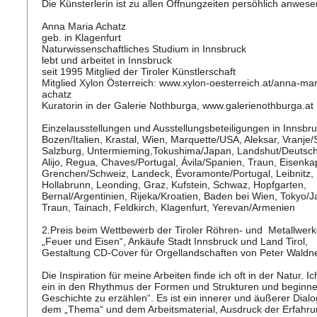
Die Künsterlerin ist zu allen Öffnungzeiten persöhlich anwese
Anna Maria Achatz
geb. in Klagenfurt
Naturwissenschaftliches Studium in Innsbruck
lebt und arbeitet in Innsbruck
seit 1995 Mitglied der Tiroler Künstlerschaft
Mitglied Xylon Österreich: www.xylon-oesterreich.at/anna-mar
achatz
Kuratorin in der Galerie Nothburga, www.galerienothburga.at
Einzelausstellungen und Ausstellungsbeteiligungen in Innsbr
Bozen/Italien, Krastal, Wien, Marquette/USA, Aleksar, Vranje/
Salzburg, Untermieming,Tokushima/Japan, Landshut/Deutsc
Alijo, Regua, Chaves/Portugal, Ávila/Spanien, Traun, Eisenka
Grenchen/Schweiz, Landeck, Évoramonte/Portugal, Leibnitz,
Hollabrunn, Leonding, Graz, Kufstein, Schwaz, Hopfgarten,
Bernal/Argentinien, Rijeka/Kroatien, Baden bei Wien, Tokyo/J
Traun, Tainach, Feldkirch, Klagenfurt, Yerevan/Armenien
2.Preis beim Wettbewerb der Tiroler Röhren- und Metallwer
„Feuer und Eisen“, Ankäufe Stadt Innsbruck und Land Tirol,
Gestaltung CD-Cover für Orgellandschaften von Peter Waldne
Die Inspiration für meine Arbeiten finde ich oft in der Natur. I
ein in den Rhythmus der Formen und Strukturen und beginn
Geschichte zu erzählen“. Es ist ein innerer und äußerer Dialo
dem „Thema“ und dem Arbeitsmaterial, Ausdruck der Erfahr