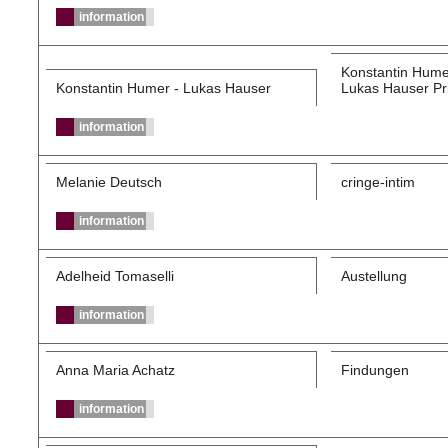
information
Konstantin Hume
Konstantin Humer - Lukas Hauser
Lukas Hauser Pri
information
Melanie Deutsch
cringe-intim
information
Adelheid Tomaselli
Austellung
information
Anna Maria Achatz
Findungen
information